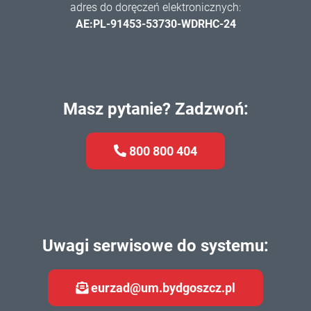
adres do doręczeń elektronicznych:
AE:PL-91453-53730-WDRHC-24
Masz pytanie? Zadzwoń:
800 800 404
Uwagi serwisowe do systemu:
eurzad@um.bydgoszcz.pl