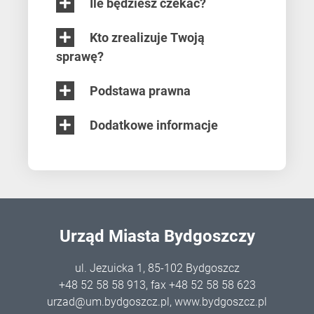
Ile będziesz czekać?
Kto zrealizuje Twoją
sprawę?
Podstawa prawna
Dodatkowe informacje
Urząd Miasta Bydgoszczy
ul. Jezuicka 1, 85-102 Bydgoszcz
+48 52 58 58 913
, fax +48 52 58 58 623
urzad@um.bydgoszcz.pl
,
www.bydgoszcz.pl