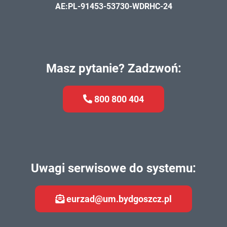
AE:PL-91453-53730-WDRHC-24
Masz pytanie? Zadzwoń:
800 800 404
Uwagi serwisowe do systemu:
eurzad@um.bydgoszcz.pl