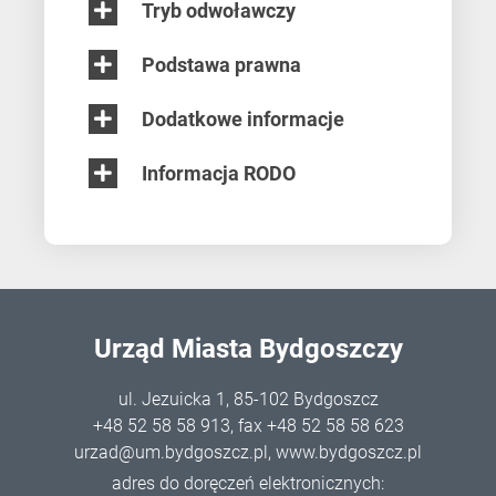
Tryb odwoławczy
Podstawa prawna
Dodatkowe informacje
Informacja RODO
Urząd Miasta Bydgoszczy
ul. Jezuicka 1, 85-102 Bydgoszcz
+48 52 58 58 913
, fax +48 52 58 58 623
urzad@um.bydgoszcz.pl
,
www.bydgoszcz.pl
adres do doręczeń elektronicznych: