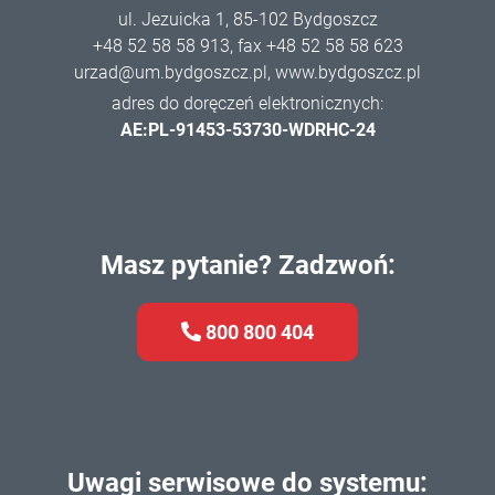
ul. Jezuicka 1, 85-102 Bydgoszcz
+48 52 58 58 913
, fax +48 52 58 58 623
urzad@um.bydgoszcz.pl
,
www.bydgoszcz.pl
adres do doręczeń elektronicznych:
AE:PL-91453-53730-WDRHC-24
Masz pytanie? Zadzwoń:
800 800 404
Uwagi serwisowe do systemu: