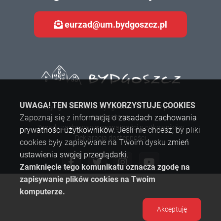
eurzad@um.bydgoszcz.pl
UWAGA! TEN SERWIS WYKORZYSTUJE COOKIES
Copyright © Miasto Bydgoszcz. Wszelkie prawa
Zapoznaj się z informacją o
zastrzeżone.
zasadach zachowania
Zasady zachowania prywatności użytkowników
prywatności użytkowników
. Jeśli nie chcesz, by pliki
Deklaracja dostępności
cookies były zapisywane na Twoim dysku
zmień
ustawienia swojej przeglądarki
.
Zamknięcie tego komunikatu oznacza zgodę na
zapisywanie plików cookies na Twoim
komputerze.
Akceptuję