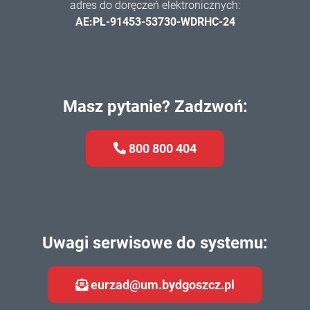
adres do doręczeń elektronicznych:
AE:PL-91453-53730-WDRHC-24
Masz pytanie? Zadzwoń:
800 800 404
Uwagi serwisowe do systemu:
eurzad@um.bydgoszcz.pl