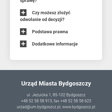
sprawę?
Czy możesz złożyć
odwołanie od decyzji?
Podstawa prawna
Dodatkowe informacje
Urząd Miasta Bydgoszczy
ul. Jezuicka 1, 85-102 Bydgoszcz
+48 52 58 58 913
, fax +48 52 58 58 623
urzad@um.bydgoszcz.pl
,
www.bydgoszcz.pl