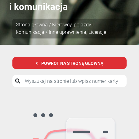
i komunikacja
Strona główna
/
Kierowcy, pojazdy i
komunikacja
/ Inne uprawnienia, Licencje
POWRÓT NA STRONĘ GŁÓWNĄ