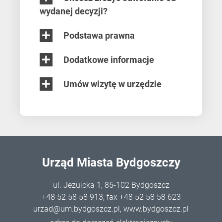
wydanej decyzji?
Podstawa prawna
Dodatkowe informacje
Umów wizytę w urzędzie
Urząd Miasta Bydgoszczy
ul. Jezuicka 1, 85-102 Bydgoszcz
+48 52 58 58 913
, fax +48 52 58 58 623
urzad@um.bydgoszcz.pl
,
www.bydgoszcz.pl