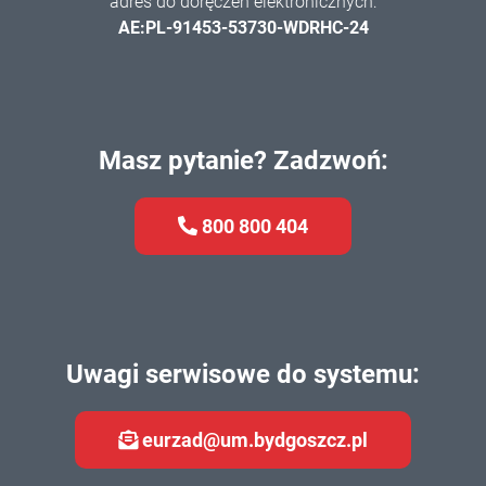
adres do doręczeń elektronicznych:
AE:PL-91453-53730-WDRHC-24
Masz pytanie? Zadzwoń:
800 800 404
Uwagi serwisowe do systemu:
eurzad@um.bydgoszcz.pl