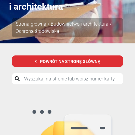
i architektura
Strona główna
/
Budownictwo i architektura
/
Ochrona środowiska
POWRÓT NA STRONĘ GŁÓWNĄ