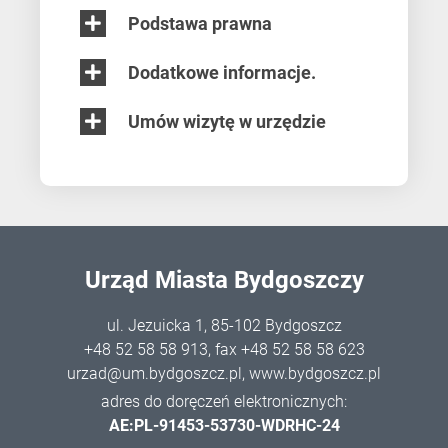
Podstawa prawna
Dodatkowe informacje.
Umów wizytę w urzędzie
Urząd Miasta Bydgoszczy
ul. Jezuicka 1, 85-102 Bydgoszcz
+48 52 58 58 913
, fax +48 52 58 58 623
urzad@um.bydgoszcz.pl
,
www.bydgoszcz.pl
adres do doręczeń elektronicznych:
AE:PL-91453-53730-WDRHC-24