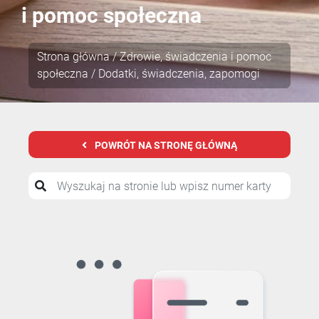
i pomoc społeczna
Strona główna
/
Zdrowie, świadczenia i pomoc
społeczna
/ Dodatki, świadczenia, zapomogi
POWRÓT NA STRONĘ GŁÓWNĄ