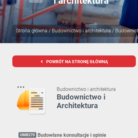
i architektura
Strona główna
/
Budownictwo i architektura
/ Budownict
POWRÓT NA STRONĘ GŁÓWNĄ
Budownictwo i architektura
Budownictwo i
Architektura
Budowlane konsultacje i opinie
UMB270