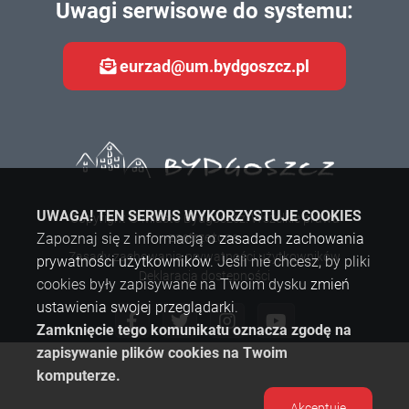
Uwagi serwisowe do systemu:
eurzad@um.bydgoszcz.pl
UWAGA! TEN SERWIS WYKORZYSTUJE COOKIES
Copyright © Miasto Bydgoszcz. Wszelkie prawa
Zapoznaj się z informacją o
zastrzeżone.
zasadach zachowania
Zasady zachowania prywatności użytkowników
prywatności użytkowników
. Jeśli nie chcesz, by pliki
Deklaracja dostępności
cookies były zapisywane na Twoim dysku
zmień
ustawienia swojej przeglądarki
.
Zamknięcie tego komunikatu oznacza zgodę na
zapisywanie plików cookies na Twoim
komputerze.
Akceptuję