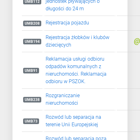
jednostek pływających o
UMB112
długości do 24 m
Rejestracja pojazdu
UMB208
Rejestracja żłobków i klubów
UMB194
dziecięcych
Reklamacja usługi odbioru
odpadów komunalnych z
UMB91
nieruchomości. Reklamacja
odbioru w PSZOK.
Rozgraniczanie
UMB238
nieruchomości
Rozwód lub separacja na
UMB73
terenie Unii Europejskiej
Rozwód lub separacja poza