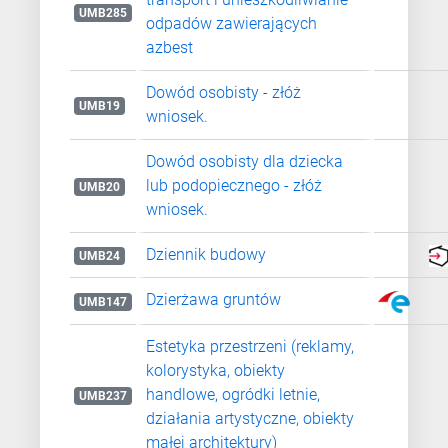
UMB285
odpadów zawierających
azbest
Dowód osobisty - złóż
UMB19
wniosek.
Dowód osobisty dla dziecka
lub podopiecznego - złóż
UMB20
wniosek.
Dziennik budowy
UMB24
Dzierżawa gruntów
UMB147
Estetyka przestrzeni (reklamy,
kolorystyka, obiekty
handlowe, ogródki letnie,
UMB237
działania artystyczne, obiekty
małej architektury)