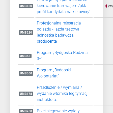
kierowanie tramwajem /pkk -
UMB180
profil kandydata na kierowcę/
Profesjonalna rejestracja
pojazdu - jazda testowa i
UMB220
jednostka badawcza
producenta
Program „Bydgoska Rodzina
UMB63
3+”
Program „Bydgoski
UMB300
Wolontariat”
Przedłużenie / wymiana /
wydanie wtórnika legitymacji
UMB178
instruktora.
Przeksięgowanie wpłaty
UMB260