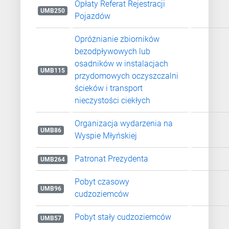
Opłaty Referat Rejestracji
UMB250
Pojazdów
Opróżnianie zbiorników
bezodpływowych lub
osadników w instalacjach
UMB115
przydomowych oczyszczalni
ścieków i transport
nieczystości ciekłych
Organizacja wydarzenia na
UMB86
Wyspie Młyńskiej
Patronat Prezydenta
UMB264
Pobyt czasowy
UMB96
cudzoziemców
Pobyt stały cudzoziemców
UMB57