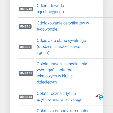
Odbiór dowodu
UMB248
rejestracyjnego
Odblokowanie certyfikatów w
UMB15
e-dowodzie.
Odpis aktu stanu cywilnego
(urodzenia, małżeństwa,
UMB83
zgonu)
Opinia dotycząca spełniania
wymagań sanitarno–
UMB195
lokalowych w klubie
dziecięcym
Opłata roczna z tytułu
UMB145
użytkowania wieczystego
Opłata za odpady komunalne