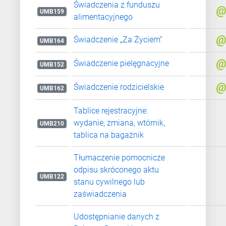
Świadczenia z funduszu
UMB159
alimentacyjnego
Świadczenie „Za Życiem”
UMB164
Świadczenie pielęgnacyjne
UMB152
Świadczenie rodzicielskie
UMB162
Tablice rejestracyjne:
wydanie, zmiana, wtórnik,
UMB210
tablica na bagażnik
Tłumaczenie pomocnicze
odpisu skróconego aktu
UMB122
stanu cywilnego lub
zaświadczenia
Udostępnianie danych z