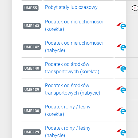
Pobyt stały lub czasowy
UMB55
Podatek od nieruchomości
UMB143
(korekta)
Podatek od nieruchomości
UMB142
(nabycie)
Podatek od środków
UMB140
transportowych (korekta)
Podatek od środków
UMB139
transportowych (nabycie)
Podatek rolny / leśny
UMB130
(korekta)
Podatek rolny / leśny
UMB129
(nabycie)