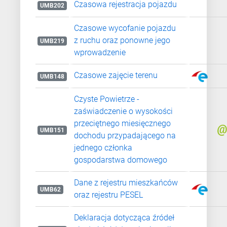
Czasowa rejestracja pojazdu
UMB202
Czasowe wycofanie pojazdu
z ruchu oraz ponowne jego
UMB219
wprowadzenie
Czasowe zajęcie terenu
UMB148
Czyste Powietrze -
zaświadczenie o wysokości
przeciętnego miesięcznego
UMB151
dochodu przypadającego na
jednego członka
gospodarstwa domowego
Dane z rejestru mieszkańców
UMB62
oraz rejestru PESEL
Deklaracja dotycząca źródeł