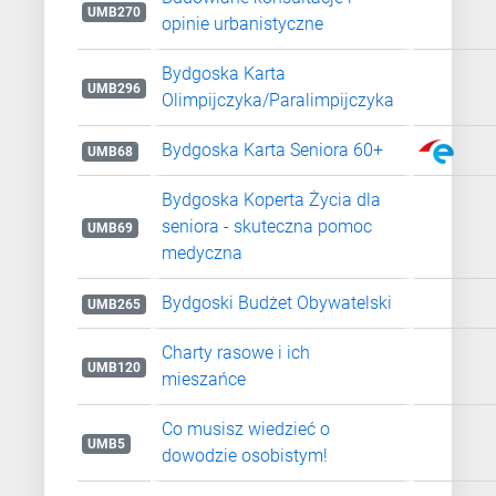
UMB270
opinie urbanistyczne
Bydgoska Karta
UMB296
Olimpijczyka/Paralimpijczyka
Bydgoska Karta Seniora 60+
UMB68
Bydgoska Koperta Życia dla
seniora - skuteczna pomoc
UMB69
medyczna
Bydgoski Budżet Obywatelski
UMB265
Charty rasowe i ich
UMB120
mieszańce
Co musisz wiedzieć o
UMB5
dowodzie osobistym!