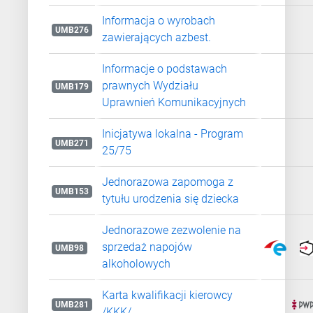
Informacja o wyrobach
UMB276
zawierających azbest.
Informacje o podstawach
prawnych Wydziału
UMB179
Uprawnień Komunikacyjnych
Inicjatywa lokalna - Program
UMB271
25/75
Jednorazowa zapomoga z
UMB153
tytułu urodzenia się dziecka
Jednorazowe zezwolenie na
sprzedaż napojów
UMB98
alkoholowych
Karta kwalifikacji kierowcy
UMB281
/KKK/