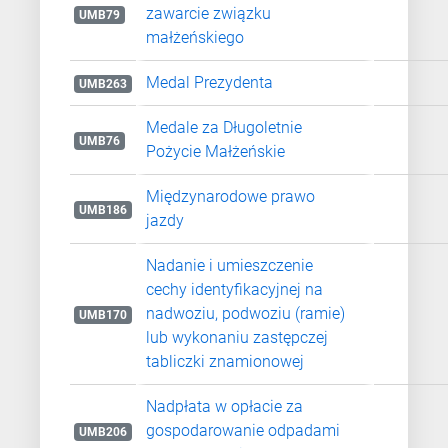
zawarcie związku
UMB79
małżeńskiego
Medal Prezydenta
UMB263
Medale za Długoletnie
UMB76
Pożycie Małżeńskie
Międzynarodowe prawo
UMB186
jazdy
Nadanie i umieszczenie
cechy identyfikacyjnej na
nadwoziu, podwoziu (ramie)
UMB170
lub wykonaniu zastępczej
tabliczki znamionowej
Nadpłata w opłacie za
gospodarowanie odpadami
UMB206